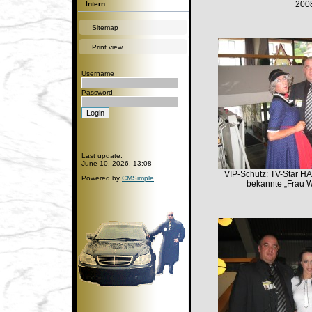
200
Intern
Sitemap
Print view
Username
Password
Last update:
June 10, 2026, 13:08
VIP-Schutz: TV-Star H
Powered by
CMSimple
bekannte „Frau 