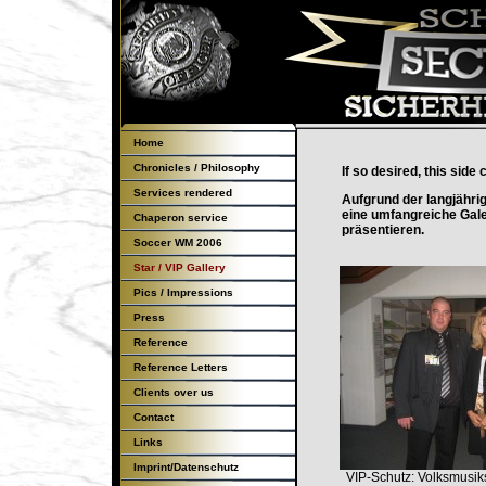
Home
Chronicles / Philosophy
If so desired, this side
Services rendered
Aufgrund der langjährig
eine umfangreiche Gale
Chaperon service
präsentieren.
Soccer WM 2006
Star / VIP Gallery
Pics / Impressions
Press
Reference
Reference Letters
Clients over us
Contact
Links
Imprint/Datenschutz
VIP-Schutz: Volksmusik