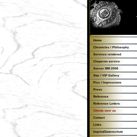
Home
Chronicles / Philosophy
Services rendered
Chaperon service
Soccer WM 2006
Star / VIP Gallery
Pics / Impressions
Press
Reference
Reference Letters
Clients over us
Contact
Links
Imprint/Datenschutz