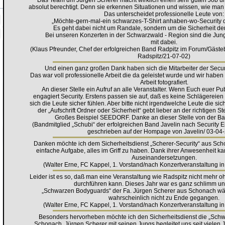
Das Team um Jürgen Scherer macht wirklich einen sehr guten Job un
absolut berechtigt. Denn sie erkennen Situationen und wissen, wie man 
Das unterscheidet professionelle Leute von:
„Möchte-gern-mal-ein schwarzes-T-Shirt anhaben-wo-Security d
Es geht dabei nicht um Randale, sondern um die Sicherheit de
Bei unseren Konzerten in der Schwarzwald - Region sind die Jun
mit dabei.
(Klaus Pfreunder, Chef der erfolgreichen Band Radpitz im Forum/Gäs
Radspitz/21-07-02)
Und einen ganz großen Dank haben sich die Mitarbeiter der Securi
Das war voll professionelle Arbeit die da geleistet wurde und wir haben 
Arbeit fotografiert.
An dieser Stelle ein Aufruf an alle Veranstalter. Wenn Euch euer Pub
engagiert Security. Erstens passen sie auf, daß es keine Schlägereie
sich die Leute sicher fühlen. Aber bitte nicht irgendwelche Leute die sich
der „Aufschrift Ordner oder Sicherheit“ gebt lieber an der richtigen St
Großes Beispiel SEEDORF. Danke an dieser Stelle von der Ban
(Bandmitglied „Schubi“ der erfolgreichen Band Javelin nach Security 
geschrieben auf der Hompage von Javelin/ 03-04
Danken möchte ich dem Sicherheitsdienst „Scherer-Security“ aus Scho
einfache Aufgabe, alles im Griff zu haben. Dank ihrer Anwesenheit k
Auseinandersetzungen.
(Walter Erne, FC Kappel, 1. Vorstand/nach Konzertveranstaltung 
Leider ist es so, daß man eine Veranstaltung wie Radspitz nicht mehr o
durchführen kann. Dieses Jahr war es ganz schlimm u
„Schwarzen Bodyguards“ der Fa. Jürgen Scherer aus Schonach wär
wahrscheinlich nicht zu Ende gegangen.
(Walter Erne, FC Kappel, 1. Vorstand/nach Konzertveranstaltung 
Besonders hervorheben möchte ich den Sicherheitsdienst die „Sch
Schonach. Jürgen Scherer mit seinen Jungs begleitet uns seit vielen J