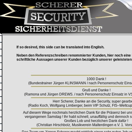
If so desired, this side can be translated into English.
Neben den Referenzschreiben renommierter Kunden, hier noch eine 
schriftliche Aussagen unserer Kunden bezüglich unserer geleisteten
1000 Dank !
(Bundestrainer Jürgen KLINSMANN / nach Personenschutz Einsatz
Gruß und Danke !
(Ramona und Jürgen DREWS. / nach Personenschutz Einsatz in 
Herr Scherer, Danke an die Security, super gearbei
(Radio Koch, Wolfgang Limberger, beim VIP Schutz, FIS–Weltcu
Auf diesem Wege nochmals herzlichen Dank für die Präsenz bei uns
vergangenen Samstag ! Ihr habt schnell, unauffällig und dennoch seh
Großes Lob und herzlichen Dank dafür !
(Christian Hirschbolz, Musikverein Malterdingen e.V. 1. Vor