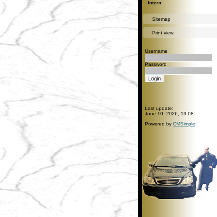
Intern
Sitemap
Print view
Username
Password
Last update:
June 10, 2026, 13:08
Powered by
CMSimple