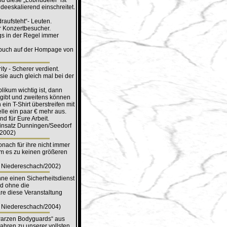
d diese „Lobhudelei“ ist
deeskalierend einschreitet.
raufsteht“- Leuten.
r Konzertbesucher.
gs in der Regel immer
tebuch auf der Hompage von
ty - Scherer verdient.
sie auch gleich mal bei der
likum wichtig ist, dann
n gibt und zweitens können
 ein T-Shirt überstreifen mit
elle ein paar € mehr aus.
d für Eure Arbeit.
Einsatz Dunningen/Seedorf
-2002)
nach für ihre nicht immer
am es zu keinen größeren
in Niedereschach/2002)
hne einen Sicherheitsdienst
nd ohne die
e diese Veranstaltung
in Niedereschach/2004)
warzen Bodyguards“ aus
ahren zu unserer vollsten