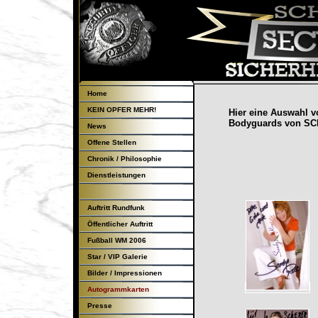
Home
KEIN OPFER MEHR!
Hier eine Auswahl 
Bodyguards
von SC
News
Offene Stellen
Chronik / Philosophie
Dienstleistungen
Auftritt Rundfunk
Öffentlicher Auftritt
Fußball WM 2006
Star / VIP Galerie
Bilder / Impressionen
Autogrammkarten
Presse