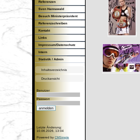
Referenzen
Sven Hannawald
Besuch Ministerpräsident
Günther H.Oettinger
Referenzschreiben
Kontakt
Links
Impressum/Datenschutz
Intern
Statistik / Admin
Inhaltsverzeichnis
Druckansicht
Benutzer
Passwort
Letzte Änderung:
10.06.2026, 13:04
Powered by
CMSimple